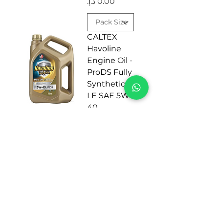
السعر
CALTEX
Havoline
Engine Oil -
ProDS Fully
Synthetic
LE SAE 5W-
40
السعر
CALTEX
Havoline
Engine Oil -
Fully
Synthetic
SAE 5W-30