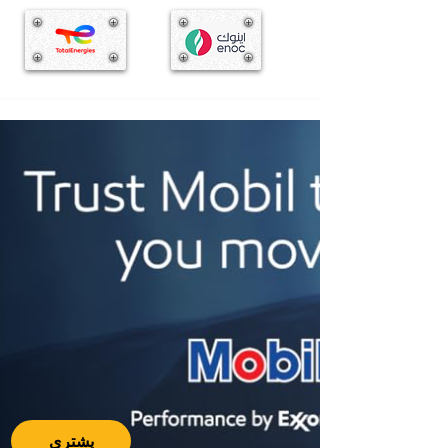
يشتري