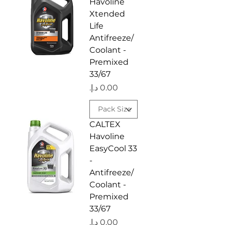
Havoline
Xtended
Life
Antifreeze/
Coolant -
Premixed
33/67
السعر
CALTEX
Havoline
EasyCool 33
-
Antifreeze/
Coolant -
Premixed
33/67
السعر