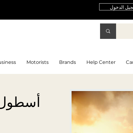
يل الدخول
siness
Motorists
Brands
Help Center
Ca
أسطول 